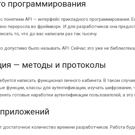
ого программирования
с понятием API — интерфейс прикладного программирования. Есл
давно переросла во фреймворк. И для разработчиков она предос
исать то, что до вас написали раз так тысячу.
то допустимо было называть API. Сейчас это уже не библиотека,
ация — методы и протоколы
ребуется написать функционал личного кабинета. В таком случа
ые функции, классы для аутентификации, изучать шифрование,
именять готовые наработки аутентификации пользователей, а эт
-приложений
 достаточное количество времени разработчиков. Работа буде