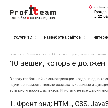
г. Санкт
Граждан
д. 22, о
Услуги 1С
Разработка сайтов
Интерн
Главная
Статьи и уроки
10 вещей, которые должен знать новичо
10 вещей, которые должен 
В эпоху глобальной компьютеризации, когда ни одна комп
научиться самостоятельно создавать красивые и функцио
есть много важных аспектов. И, кстати, не всегда они упо
1. Фронт-энд: HTML, CSS, JavaS