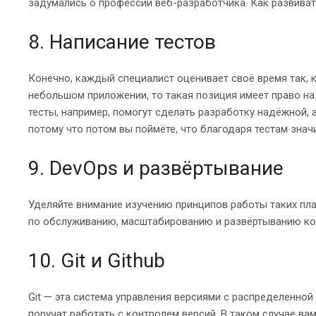
задумались о профессии веб-разработчика. Как развиват
8. Написание тестов
Конечно, каждый специалист оценивает своё время так, к
небольшом приложении, то такая позиция имеет право на
тесты, например, помогут сделать разработку надёжной, а
потому что потом вы поймёте, что благодаря тестам знач
9. DevOps и развёртывание
Уделяйте внимание изучению принципов работы таких платф
по обслуживанию, масштабированию и развёртыванию кода
10. Git и Github
Git — эта система управления версиями с распределенной 
поручат работать с контролем версий. В таком случае вам