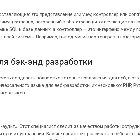
тавляющие: это представление или view, контроллер или contro
реимущественно, встроенный в php-страницы, отвечающие за ш
зыке SQL к базе данных, а контроллер — это интерфейс между 
всей системы. Например, вывод миниатюр товаров в категорию 
ля бэк-энд разработки
меть создавать полностью готовые приложения для веб, а это 
версального языка для веб-разработки, их несколько: PHP, Pyth
ько языков.
-аудит». Этот специалист следит за качеством работы сотрудн
 пути их устранения. Вам же предстоит развивать в себе этот 