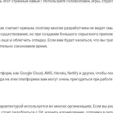
ь этот странный навык? Используйте головоломки, игры, структ
ак считает нужным, поэтому многие разработчики не видят смыс
 существование, но при создании большого серьезного приложе
 ещё и облегчить отладку. Если вам будет казаться, что вы трат
ительно сэкономили время.
орм, как Google Cloud, AWS, Heroku, Netlify и других, чтобы п
 на этих платформах вам могут очень пригодиться при работе 
архитектурой используется во многих организациях. Если вы реш
 стоит разобраться с Git, изучить клонирование, отправку в ре