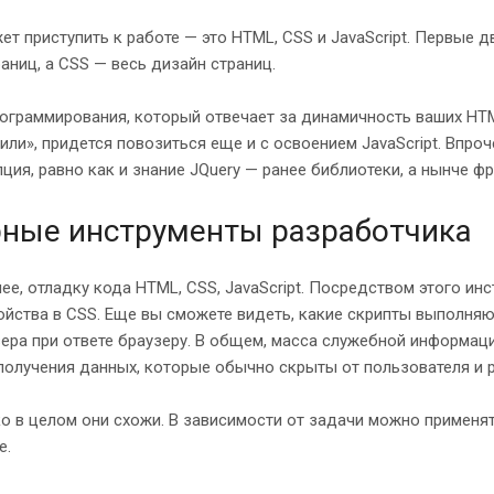
жет приступить к работе — это HTML, CSS и JavaScript. Первые
аниц, а CSS — весь дизайн страниц.
рограммирования, который отвечает за динамичность ваших HTML
и», придется повозиться еще и с освоением JavaScript. Впроч
ия, равно как и знание JQuery — ранее библиотеки, а нынче фр
ерные инструменты разработчика
нее, отладку кода HTML, CSS, JavaScript. Посредством этого ин
 свойства в CSS. Еще вы сможете видеть, какие скрипты выполня
вера при ответе браузеру. В общем, масса служебной информац
 получения данных, которые обычно скрыты от пользователя и 
о в целом они схожи. В зависимости от задачи можно применя
e.