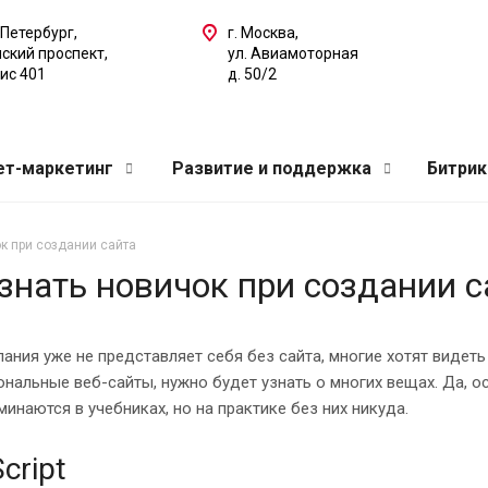
-Петербург,
г. Москва,
ский проспект,
ул. Авиамоторная
фис 401
д. 50/2
ет-маркетинг
Развитие и поддержка
Битри
к при создании сайта
знать новичок при создании с
ания уже не представляет себя без сайта, многие хотят видет
нальные веб-сайты, нужно будет узнать о многих вещах. Да, о
минаются в учебниках, но на практике без них никуда.
cript