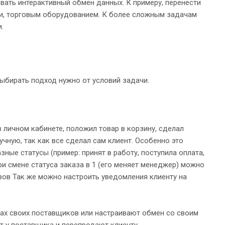
вать интерактивный обмен данных. К примеру, перенести
ами, торговым оборудованием. К более сложным задачам
.
 выбирать подход нужно от условий задачи.
в личном кабинете, положил товар в корзину, сделал
чную, так как все сделал сам клиент. Особенно это
ные статусы (пример: принят в работу, поступила оплата,
При смене статуса заказа в 1 (его меняет менеджер) можно
азов Так же можно настроить уведомления клиенту на
йтах своих поставщиков или настраивают обмен со своим
ают у поставщика и перепродают клиенту.