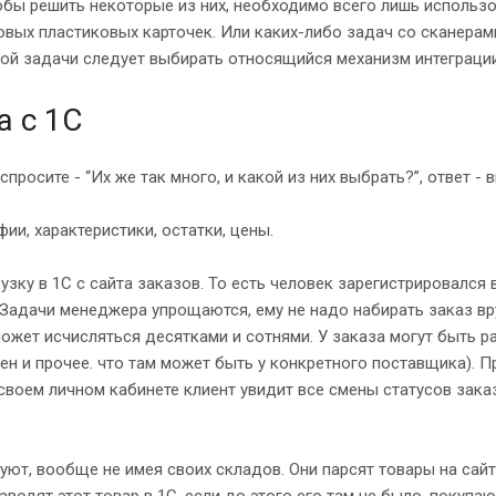
обы решить некоторые из них, необходимо всего лишь использо
товых пластиковых карточек. Или каких-либо задач со сканер
ой задачи следует выбирать относящийся механизм интеграции
а с 1С
просите - “Их же так много, и какой из них выбрать?”, ответ -
ии, характеристики, остатки, цены.
зку в 1С с сайта заказов. То есть человек зарегистрировался 
 Задачи менеджера упрощаются, ему не надо набирать заказ вру
ожет исчисляться десятками и сотнями. У заказа могут быть раз
ужен и прочее. что там может быть у конкретного поставщика). 
в своем личном кабинете клиент увидит все смены статусов зак
гуют, вообще не имея своих складов. Они парсят товары на са
заводят этот товар в 1С, если до этого его там не было, покуп