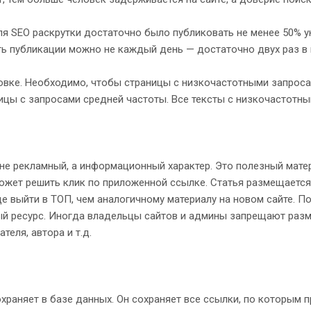
ля SEO раскрутки достаточно было публиковать не менее 50% у
ать публикации можно не каждый день — достаточно двух раз в
ковке. Необходимо, чтобы страницы с низкочастотными запрос
цы с запросами средней частоты. Все тексты с низкочастотны
 не рекламный, а информационный характер. Это полезный мате
ожет решить клик по приложенной ссылке. Статья размещается н
е выйти в ТОП, чем аналогичному материалу на новом сайте. П
й ресурс. Иногда владельцы сайтов и админы запрещают разме
еля, автора и т.д.
охраняет в базе данных. Он сохраняет все ссылки, по которым п