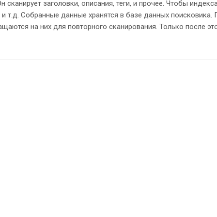
н сканирует заголовки, описания, теги, и прочее. Чтобы индекс
ion и т.д. Собранные данные хранятся в базе данных поисковик
аются на них для повторного сканирования. Только после это