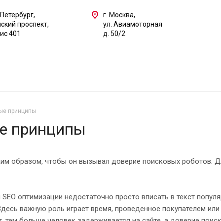
-Петербург,
г. Москва,
ский проспект,
ул. Авиамоторная
фис 401
д. 50/2
ные принципы
ые принципы
ким образом, чтобы он вызывал доверие поисковых роботов. Д
 SEO оптимизации недостаточно просто вписать в текст попул
Здесь важную роль играет время, проведенное покупателем или 
т, тем больше человек задерживается на сайте, а доверие поиск