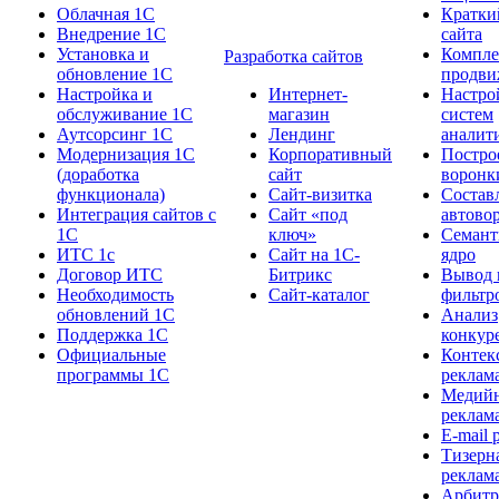
Облачная 1С
Кратки
Внедрение 1С
сайта
Установка и
Компле
Разработка сайтов
обновление 1С
продви
Настройка и
Интернет-
Настро
обслуживание 1C
магазин
систем
Аутсорсинг 1С
Лендинг
аналит
Модернизация 1С
Корпоративный
Постро
(доработка
сайт
воронк
функционала)
Сайт-визитка
Состав
Интеграция сайтов с
Сайт «под
автово
1C
ключ»
Семант
ИТС 1с
Сайт на 1С-
ядро
Договор ИТС
Битрикс
Вывод 
Необходимость
Сайт-каталог
фильтр
обновлений 1С
Анализ
Поддержка 1С
конкур
Официальные
Контек
программы 1С
реклам
Медий
реклам
E-mail 
Тизерн
реклам
Арбит