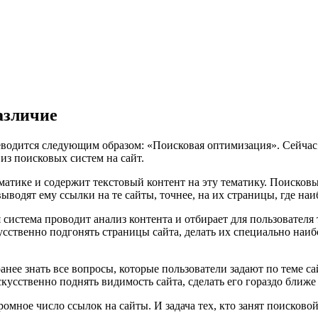
азличие
реводится следующим образом: «Поисковая оптимизация». Сейчас
из поисковых систем на сайт.
матике и содержит текстовый контент на эту тематику. Поисков
выводят ему ссылки на те сайты, точнее, на их страницы, где на
 система проводит анализ контента и отбирает для пользователя 
сственно подгонять страницы сайта, делать их специально наиб
ранее знать все вопросы, которые пользователи задают по теме с
скусственно поднять видимость сайта, сделать его гораздо ближ
громное число ссылок на сайты. И задача тех, кто занят поисков