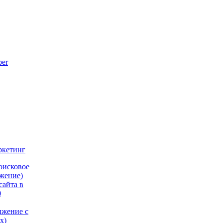
ркетинг
оисковое
жение)
сайта в
0
ижение с
х)