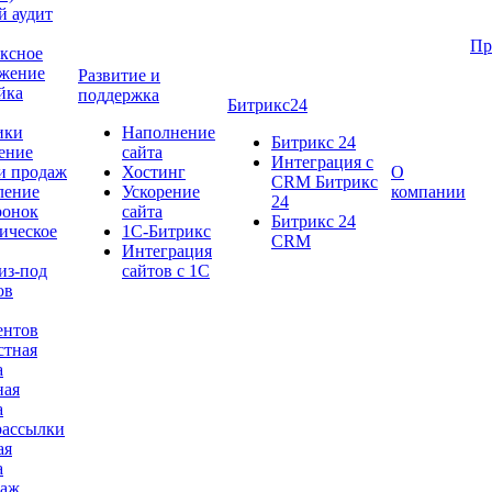
й аудит
Пр
ксное
жение
Развитие и
йка
поддержка
Битрикс24
ики
Наполнение
Битрикс 24
ение
сайта
Интеграция c
и продаж
Хостинг
О
CRM Битрикс
ление
Ускорение
компании
24
ронок
сайта
Битрикс 24
ическое
1С-Битрикс
СRM
Интеграция
из-под
сайтов с 1C
ов
ентов
стная
а
ная
а
рассылки
ая
а
раж